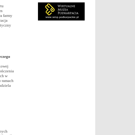
ytu
um
a farmy
zacja
etyczny
wczego
kowej
ończenia
ich w
w ramach
udziela
żnych