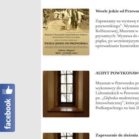
Wesele jedzie od Przewo
Zapraszamy na wystawę et
przeworskiego”. Wystaw
Kolbuszowej, Muzeum w J
prywatnych. Wystawa do o
piątku, po wcześniejszym
oprowadzanie kuratorskie 
AUDYT POWYKONAWC
Muzeum w Przeworsku prz
wykonawcy do wykonania
Lubomirskich w Przewors
pn. „Głęboka modernizac
fotowoltaicznej”, która
Podkarpackiego na lata 2
Zaproszenie do złożeni