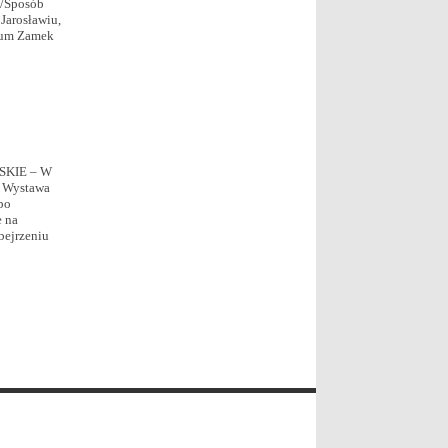
u/Sposób
arosławiu,
eum Zamek
RSKIE – W
. Wystawa
po
e na
ejrzeniu