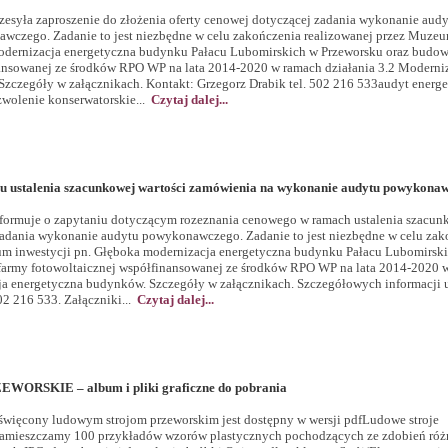
syła zaproszenie do złożenia oferty cenowej dotyczącej zadania wykonanie aud
wczego. Zadanie to jest niezbędne w celu zakończenia realizowanej przez Muze
modernizacja energetyczna budynku Pałacu Lubomirskich w Przeworsku oraz budow
nansowanej ze środków RPO WP na lata 2014-2020 w ramach działania 3.2 Moderni
zczegóły w załącznikach. Kontakt: Grzegorz Drabik tel. 502 216 533audyt energ
zwolenie konserwatorskie...
Czytaj dalej...
lu ustalenia szacunkowej wartości zamówienia na wykonanie audytu powykona
ormuje o zapytaniu dotyczącym rozeznania cenowego w ramach ustalenia szacun
zadania wykonanie audytu powykonawczego. Zadanie to jest niezbędne w celu zak
um inwestycji pn. Głęboka modernizacja energetyczna budynku Pałacu Lubomirsk
farmy fotowoltaicznej współfinansowanej ze środków RPO WP na lata 2014-2020 
ja energetyczna budynków. Szczegóły w załącznikach. Szczegółowych informacji 
02 216 533. Załączniki...
Czytaj dalej...
RSKIE – album i pliki graficzne do pobrania
więcony ludowym strojom przeworskim jest dostępny w wersji pdfLudowe stroje
zamieszczamy 100 przykładów wzorów plastycznych pochodzących ze zdobień ró