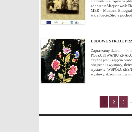
elementów strojów, w pli
zdobieniaMiejscowośćZb
MER – Muzeum Etnograf
w Łańcucie.Stroje pochod
LUDOWE STROJE PRZ
Zapraszamy dzieci i mł
POSZUKIWANIU ZNAKU TOŻ
czynna jest i zajęcia p
obejrzeniu wystawy, dzie
wystawie. WSPÓŁCZESNY
wystawy, dzieci malują d
1
2
3
…