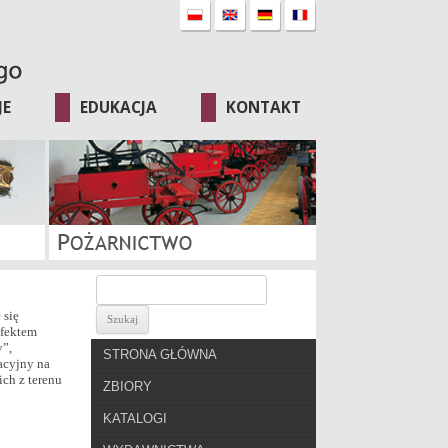
JE
EDUKACJA
KONTAKT
 się
efektem
y”,
STRONA GŁÓWNA
acyjny na
ich z terenu
ZBIORY
KATALOGI