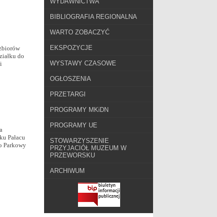
WYDAWNICTWA
BIBLIOGRAFIA REGIONALNA
WARTO ZOBACZYĆ
EKSPOZYCJE
zbiorów
ziałku do
WYSTAWY CZASOWE
i
OGŁOSZENIA
PRZETARGI
PROGRAMY MKiDN
PROGRAMY UE
a
ku Pałacu
STOWARZYSZENIE
o Parkowy
PRZYJACIÓŁ MUZEUM W
PRZEWORSKU
ARCHIWUM