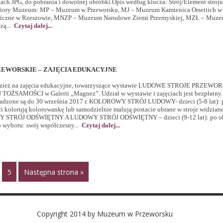
kach JPG, do pobrania i dowolnej obróbki.Opis według klucza: Strój/Element stroj
iory Muzeum: MP – Muzeum w Przeworsku, MJ – Muzeum Kamienica Orsettich w J
iczne w Rzeszowie, MNZP – Muzeum Narodowe Ziemi Przemyskiej, MZŁ – Muz
zą...
Czytaj dalej...
EWORSKIE – ZAJĘCIA EDUKACYJNE
odzież na zajęcia edukacyjne, towarzyszące wystawie LUDOWE STROJE PRZEWO
SAMOŚCI w Galerii „Magnez”. Udział w wystawie i zajęciach jest bezpłatny
rowadzone są do 30 września 2017 r. KOLOROWY STRÓJ LUDOWY- dzieci (5-8 lat): 
ci kolorują kolorowankę lub samodzielnie malują postacie ubrane w stroje widzian
 STRÓJ ODŚWIĘTNY A LUDOWY STRÓJ ODŚWIĘTNY – dzieci (9-12 lat): po ob
o wyboru: swój współczesny...
Czytaj dalej...
5
Następna strona »
Copyright 2014 by Muzeum w Przeworsku