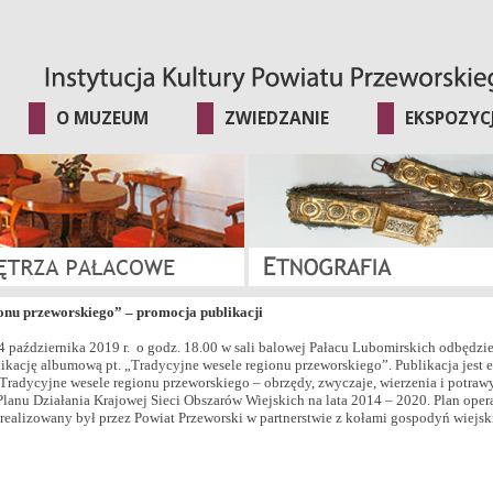
O MUZEUM
ZWIEDZANIE
EKSPOZYC
onu przeworskiego” – promocja publikacji
4 października 2019 r. o godz. 18.00 w sali balowej Pałacu Lubomirskich odbędzie
ikację albumową pt. „Tradycyjne wesele regionu przeworskiego”. Publikacja jest 
Tradycyjne wesele regionu przeworskiego – obrzędy, zwyczaje, wierzenia i potraw
lanu Działania Krajowej Sieci Obszarów Wiejskich na lata 2014 – 2020. Plan oper
 realizowany był przez Powiat Przeworski w partnerstwie z kołami gospodyń wiejsk