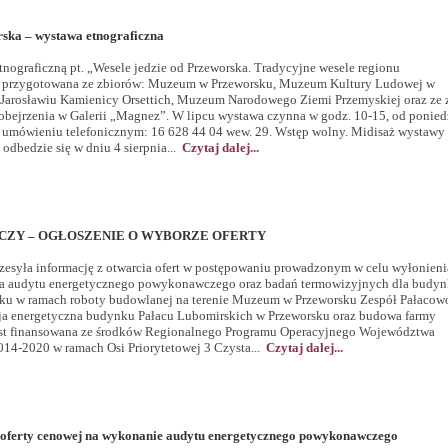
rska – wystawa etnograficzna
nograficzną pt. „Wesele jedzie od Przeworska. Tradycyjne wesele regionu
a przygotowana ze zbiorów: Muzeum w Przeworsku, Muzeum Kultury Ludowej w
arosławiu Kamienicy Orsettich, Muzeum Narodowego Ziemi Przemyskiej oraz ze 
bejrzenia w Galerii „Magnez”. W lipcu wystawa czynna w godz. 10-15, od ponied
 umówieniu telefonicznym: 16 628 44 04 wew. 29. Wstęp wolny. Midisaż wystawy 
odbedzie się w dniu 4 sierpnia...
Czytaj dalej...
ZY – OGŁOSZENIE O WYBORZE OFERTY
esyła informację z otwarcia ofert w postępowaniu prowadzonym w celu wyłonieni
 audytu energetycznego powykonawczego oraz badań termowizyjnych dla budyn
ku w ramach roboty budowlanej na terenie Muzeum w Przeworsku Zespół Pałacow
ja energetyczna budynku Pałacu Lubomirskich w Przeworsku oraz budowa farmy
 jest finansowana ze środków Regionalnego Programu Operacyjnego Województwa
014-2020 w ramach Osi Priorytetowej 3 Czysta...
Czytaj dalej...
a oferty cenowej na wykonanie audytu energetycznego powykonawczego