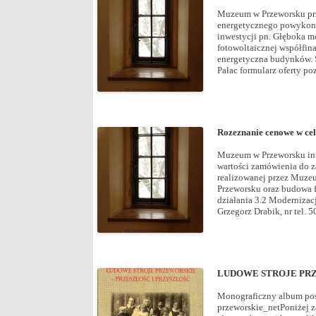
Muzeum w Przeworsku prze
energetycznego powykona
inwestycji pn. Głęboka 
fotowoltaicznej współfi
energetyczna budynków. S
Pałac formularz oferty po
Rozeznanie cenowe w ce
Muzeum w Przeworsku inf
wartości zamówienia do 
realizowanej przez Muze
Przeworsku oraz budowa 
działania 3.2 Modernizac
Grzegorz Drabik, nr tel. 5
LUDOWE STROJE PRZEWO
Monograficzny album poś
przeworskie_netPoniżej 